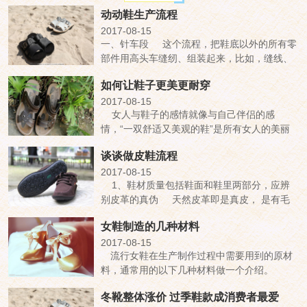
动动鞋生产流程
2017-08-15
一、针车段 这个流程，把鞋底以外的所有零
部件用高头车缝纫、组装起来，比如，缝线、
订扣、做包等，一般情况下有 20 道工序。
如何让鞋子更美更耐穿
二、划料段 1. 识皮。一张牛皮，臀部、背部
最好，用作鞋面鸡心和头排;腋下最差。 ...
2017-08-15
女人与鞋子的感情就像与自己伴侣的感
情，“一双舒适又美观的鞋”是所有女人的美丽
梦想，它比Mr.Right更难求。 在商场里从众
谈谈做皮鞋流程
多鞋子中选出一双既美观又合脚的鞋子，无异
于在茫茫人海中寻找只属于自己的另一...
2017-08-15
1、鞋材质量包括鞋面和鞋里两部分，应辨
别皮革的真伪 天然皮革即是真皮， 是有毛
孔的，一般用眼难以看清时，可用大拇指按压
女鞋制造的几种材料
皮面，查看在拇指旁边是否有细密的皮纹纹
路。有细密的纹路、放开手后细纹消失、皮鞋
2017-08-15
流行女鞋在生产制作过程中需要用到的原材
表面丰满弹性好的为较 好的...
料，通常用的以下几种材料做一个介绍。
一：杂类，如鞋眼扣，鞋带，射出片部件等
冬靴整体涨价 过季鞋款成消费者最爱
二：真皮类，包括牛皮，羊皮，猪皮，袋鼠