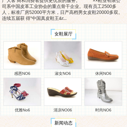
广大客 商和消费者提供更优质的服务。 ××鞋业有限公
司系中国皮革工业协会的重点骨干企业。现有员工2500多
人，标准厂房52000平方米，日产高档男女皮鞋20000多双。
连续五届获 得“中国真皮鞋王&r...
女鞋展厅
感恩NO6
淑女NO6
休闲NO6
优雅No6
清凉NO06
时尚NO6
新闻动态